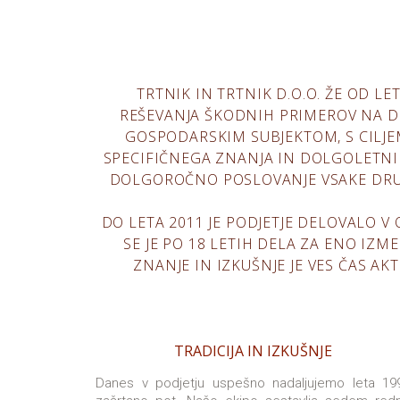
TRTNIK IN TRTNIK D.O.O. ŽE OD L
REŠEVANJA ŠKODNIH PRIMEROV NA DO
GOSPODARSKIM SUBJEKTOM, S CILJ
SPECIFIČNEGA ZNANJA IN DOLGOLETNIH
DOLGOROČNO POSLOVANJE VSAKE DRUŽB
DO LETA 2011 JE PODJETJE DELOVALO V 
SE JE PO 18 LETIH DELA ZA ENO IZ
ZNANJE IN IZKUŠNJE JE VES ČAS AK
TRADICIJA IN IZKUŠNJE
Danes v podjetju uspešno nadaljujemo leta 19