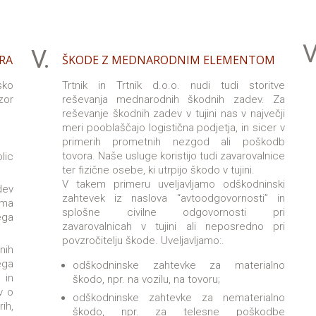
V.
V
RA
ŠKODE Z MEDNARODNIM ELEMENTOM
sko
Trtnik in Trtnik d.o.o. nudi tudi storitve
zor
reševanja mednarodnih škodnih zadev. Za
reševanje škodnih zadev v tujini nas v največji
meri pooblaščajo logistična podjetja, in sicer v
primerih prometnih nezgod ali poškodb
tovora. Naše usluge koristijo tudi zavarovalnice
lic
ter fizične osebe, ki utrpijo škodo v tujini.
V takem primeru uveljavljamo odškodninski
dev
zahtevek iz naslova “avtoodgovornosti” in
ima
splošne civilne odgovornosti pri
ega
zavarovalnicah v tujini ali neposredno pri
povzročitelju škode. Uveljavljamo:.
nih
ega
odškodninske zahtevke za materialno
 in
škodo, npr. na vozilu, na tovoru;
v o
odškodninske zahtevke za nematerialno
ih,
škodo, npr. za telesne poškodbe