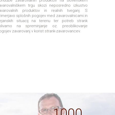
onudbe zavarovalnih produktov na slovenskem
avarovalniškem trgu skozi neposredno izkustvo
avarovalnih produktov in realnih tveganj. S
rimerjavo splošnih pogojev med zavarovalnicami in
ejanskih situacij na terenu ter potreb strank
plivamo na spreminjanje oz. preoblikovanje
ogojev zavarovanj v korist strank-zavarovancev.
1000