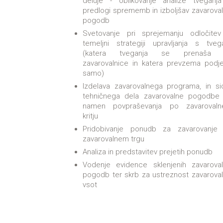
deluje - oblikovanje analize tveganj
predlogi sprememb in izboljšav zavaroval
pogodb
Svetovanje pri sprejemanju odločite
temeljni strategiji upravljanja s tvega
(katera tveganja se prenaša 
zavarovalnice in katera prevzema podje
samo)
Izdelava zavarovalnega programa, in si
tehničnega dela zavarovalne pogodbe
namen povpraševanja po zavaroval
kritju
Pridobivanje ponudb za zavarovanje
zavarovalnem trgu
Analiza in predstavitev prejetih ponudb
Vodenje evidence sklenjenih zavaroval
pogodb ter skrb za ustreznost zavaroval
vsot