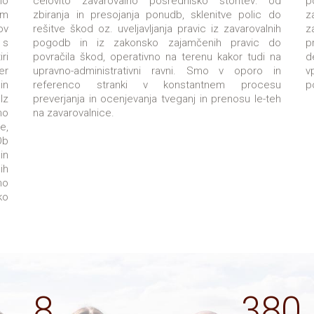
no
celovito zavarovalno posredniško storitev: od
p
em
zbiranja in presojanja ponudb, sklenitve polic do
z
ov
rešitve škod oz. uveljavljanja pravic iz zavarovalnih
z
 s
pogodb in iz zakonsko zajamčenih pravic do
p
ri
povračila škod, operativno na terenu kakor tudi na
d
er
upravno-administrativni ravni. Smo v oporo in
v
in
referenco stranki v konstantnem procesu
p
Iz
preverjanja in ocenjevanja tveganj in prenosu le-teh
mo
na zavarovalnice.
e,
Ob
in
ih
mo
ko
8
380