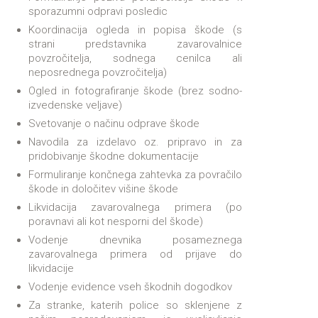
sporazumni odpravi posledic
Koordinacija ogleda in popisa škode (s
strani predstavnika zavarovalnice
povzročitelja, sodnega cenilca ali
neposrednega povzročitelja)
Ogled in fotografiranje škode (brez sodno-
izvedenske veljave)
Svetovanje o načinu odprave škode
Navodila za izdelavo oz. pripravo in za
pridobivanje škodne dokumentacije
Formuliranje končnega zahtevka za povračilo
škode in določitev višine škode
Likvidacija zavarovalnega primera (po
poravnavi ali kot nesporni del škode)
Vodenje dnevnika posameznega
zavarovalnega primera od prijave do
likvidacije
Vodenje evidence vseh škodnih dogodkov
Za stranke, katerih police so sklenjene z