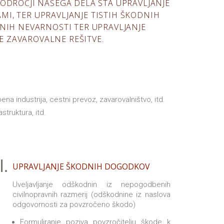
 PODROČJI NAŠEGA DELA STA UPRAVLJANJE
MI, TER UPRAVLJANJE TISTIH ŠKODNIH
NIH NEVARNOSTI TER UPRAVLJANJE
E ZAVAROVALNE REŠITVE.
ena industrija, cestni prevoz, zavarovalništvo, itd.
struktura, itd.
I.
UPRAVLJANJE ŠKODNIH DOGODKOV
Uveljavljanje odškodnin iz nepogodbenih
civilnopravnih razmerij (odškodnine iz naslova
odgovornosti za povzročeno škodo)
Formuliranje poziva povzročitelju škode k