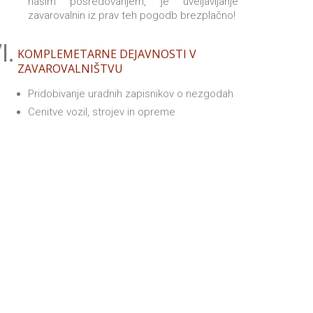
našim posredovanjem, je uveljavljanje
zavarovalnin iz prav teh pogodb brezplačno!
I.
KOMPLEMETARNE DEJAVNOSTI V
ZAVAROVALNIŠTVU
Pridobivanje uradnih zapisnikov o nezgodah
Cenitve vozil, strojev in opreme