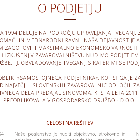
O PODJETJU
ETA 1994 DELUJE NA PODROČJU UPRAVLJANJA TVEGANJ
MAČI IN MEDNARODNI RAVNI. NAŠA DEJAVNOST JE AN
EM ZAGOTOVITI MAKSIMALNO EKONOMSKO VARNOSTI
 IZKUŠENJ V ZAVAROVALNIŠTVU NUDIMO PODJETJEM S
E, TJ. OBVLADOVANJE TVEGANJ, S KATERIMI SE PODJ
OBLIKI »SAMOSTOJNEGA PODJETNIKA«, KOT SI GA JE Z
MED NAJVEČJIH SLOVENSKIH ZAVAROVALNIC ODLOČIL 
TIVNEGA DELA PREDAJAL SINOVOMA, KI STA LETA 201
PREOBLIKOVALA V GOSPODARSKO DRUŽBO - D.O.O..
CELOSTNA REŠITEV
94
Naše poslanstvo je nuditi objektivno, strokovno in
N