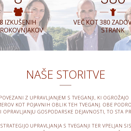
8 IZKUŠENIH
VEČ KOT 380 ZADO
TROKOVNJAKOV
STRANK
NAŠE STORITVE
POVEZANI Z UPRAVLJANJEM S TVEGANJI, KI OGROŽAJ
EROV KOT POJAVNIH OBLIK TEH TVEGANJ. OBE PODR
I OPRAVLJANJU GOSPODARSKE DEJAVNOSTI, TO STA PR
STRATEGIJO UPRAVLJANJA S TVEGANJI TER VPELJAN SI