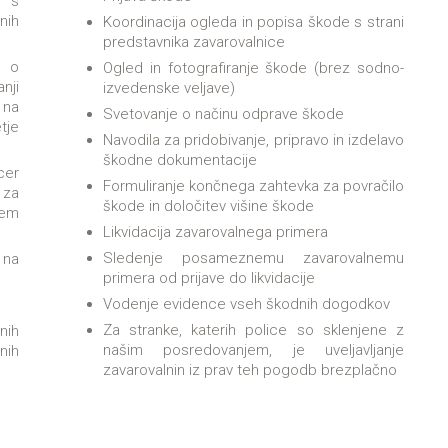
a s
nih
Koordinacija ogleda in popisa škode s strani
predstavnika zavarovalnice
v o
Ogled in fotografiranje škode (brez sodno-
nji
izvedenske veljave)
na
Svetovanje o načinu odprave škode
tje
Navodila za pridobivanje, pripravo in izdelavo
škodne dokumentacije
cer
Formuliranje končnega zahtevka za povračilo
 za
škode in določitev višine škode
nem
Likvidacija zavarovalnega primera
Sledenje posameznemu zavarovalnemu
 na
primera od prijave do likvidacije
Vodenje evidence vseh škodnih dogodkov
Za stranke, katerih police so sklenjene z
nih
našim posredovanjem, je uveljavljanje
nih
zavarovalnin iz prav teh pogodb brezplačno