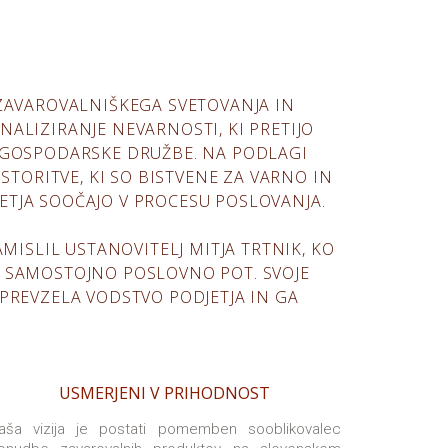
, ZAVAROVALNIŠKEGA SVETOVANJA IN
ALIZIRANJE NEVARNOSTI, KI PRETIJO
 GOSPODARSKE DRUŽBE. NA PODLAGI
TORITVE, KI SO BISTVENE ZA VARNO IN
ETJA SOOČAJO V PROCESU POSLOVANJA.
AMISLIL USTANOVITELJ MITJA TRTNIK, KO
ZA SAMOSTOJNO POSLOVNO POT. SVOJE
1 PREVZELA VODSTVO PODJETJA IN GA
USMERJENI V PRIHODNOST
aša vizija je postati pomemben sooblikovalec