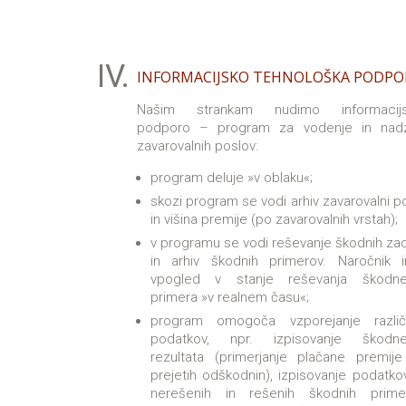
IV.
INFORMACIJSKO TEHNOLOŠKA PODPO
Našim strankam nudimo informacij
podporo – program za vodenje in nad
zavarovalnih poslov:
program deluje »v oblaku«;
skozi program se vodi arhiv zavarovalni po
in višina premije (po zavarovalnih vrstah);
v programu se vodi reševanje škodnih za
in arhiv škodnih primerov. Naročnik 
vpogled v stanje reševanja škodn
primera »v realnem času«;
program omogoča vzporejanje različ
podatkov, npr. izpisovanje škodn
rezultata (primerjanje plačane premije
prejetih odškodnin), izpisovanje podatko
nerešenih in rešenih škodnih primer