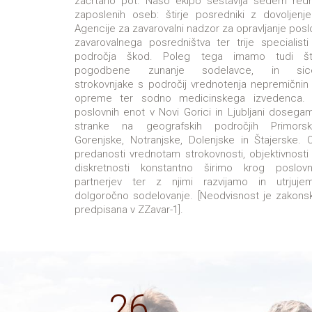
začrtano pot. Našo ekipo sestavlja sedem red
zaposlenih oseb: štirje posredniki z dovoljenj
Agencije za zavarovalni nadzor za opravljanje posl
zavarovalnega posredništva ter trije specialisti
področja škod. Poleg tega imamo tudi šti
pogodbene zunanje sodelavce, in sic
strokovnjake s področij vrednotenja nepremičnin 
opreme ter sodno medicinskega izvedenca. 
poslovnih enot v Novi Gorici in Ljubljani dosega
stranke na geografskih področjih Primorsk
Gorenjske, Notranjske, Dolenjske in Štajerske. 
predanosti vrednotam strokovnosti, objektivnosti 
diskretnosti konstantno širimo krog poslovn
partnerjev ter z njimi razvijamo in utrjuje
dolgoročno sodelovanje. [Neodvisnost je zakons
predpisana v ZZavar-1].
26