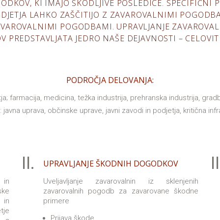
ODKOV, KI IMAJO ŠKODLJIVE POSLEDICE. SPECIFIČNI
PODJETJA LAHKO ZAŠČITIJO Z ZAVAROVALNIMI POGODBA
ZAVAROVALNIMI POGODBAMI. UPRAVLJANJE ZAVAROVAL
 PREDSTAVLJATA JEDRO NAŠE DEJAVNOSTI – CELOVIT
PODROČJA DELOVANJA:
a; farmacija, medicina, težka industrija, prehranska industrija, gradb
: javna uprava, občinske uprave, javni zavodi in podjetja, kritična infra
II.
II
UPRAVLJANJE ŠKODNIH DOGODKOV
 in
Uveljavljanje zavarovalnin iz sklenjenih
ske
zavarovalnih pogodb za zavarovane škodne
 in
primere
tje
Prijava škode